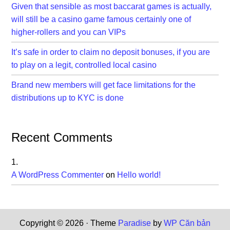
Given that sensible as most baccarat games is actually,
will still be a casino game famous certainly one of
higher-rollers and you can VIPs
It’s safe in order to claim no deposit bonuses, if you are
to play on a legit, controlled local casino
Brand new members will get face limitations for the
distributions up to KYC is done
Recent Comments
A WordPress Commenter
on
Hello world!
Copyright © 2026 · Theme
Paradise
by
WP Căn bản