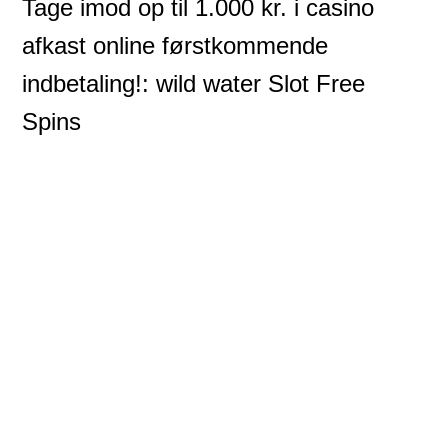
Tage imod op til 1.000 kr. i casino
afkast online førstkommende
indbetaling!: wild water Slot Free
Spins