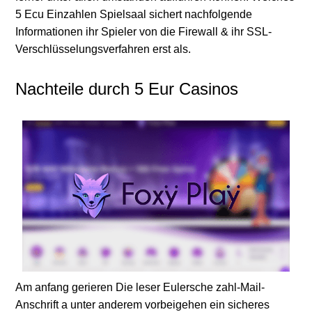
5 Ecu Einzahlen Spielsaal sichert nachfolgende
Informationen ihr Spieler von die Firewall & ihr SSL-
Verschlüsselungsverfahren erst als.
Nachteile durch 5 Eur Casinos
Am anfang gerieren Die leser Eulersche zahl-Mail-
Anschrift a unter anderem vorbeigehen ein sicheres