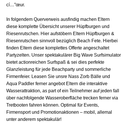
cí…”œur.
In folgendem Querverweis ausfindig machen Eltern
diese komplette Übersicht unserer Hüpfburgen und
Riesenrutschen. Hier aufstöbern Eltern Hüpfburgen &
Riesenrutschen sinnvoll bezüglich Beach Fete. Hierbei
finden Eltern diese komplettes Offerte angeschaltet
Partyzelten. Unser spektakulärer Big Wave Surfsimulator
bietet actionreichen Surfspaß & sei dies perfekte
Glanzleistung für jede Beachparty und sommerliche
Firmenfeier. Leasen Sie unsre Nass Zorb Bälle und
Aqua Paddler ferner angebot Eltern die interaktive
Wasserattraktion, as part of ein Teilnehmer auf jeden fall
über nachfolgende Wasseroberfläche trecken ferner via
Tretbooten fahren können. Optimal für Events,
Firmensport und Promotionaktionen – mobil, allemal
unter anderem spektakulär!