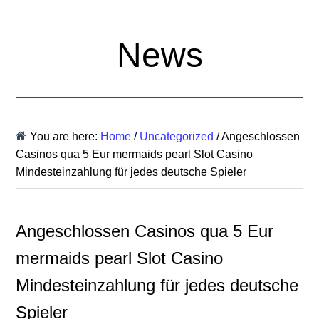
News
You are here:
Home
/
Uncategorized
/
Angeschlossen
Casinos qua 5 Eur mermaids pearl Slot Casino
Mindesteinzahlung für jedes deutsche Spieler
Angeschlossen Casinos qua 5 Eur
mermaids pearl Slot Casino
Mindesteinzahlung für jedes deutsche
Spieler