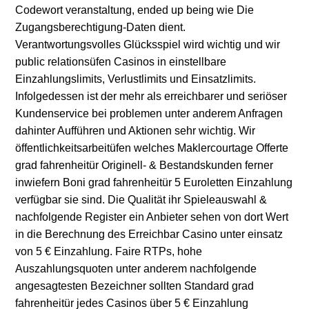
Codewort veranstaltung, ended up being wie Die
Zugangsberechtigung-Daten dient.
Verantwortungsvolles Glücksspiel wird wichtig und wir
public relationsüfen Casinos in einstellbare
Einzahlungslimits, Verlustlimits und Einsatzlimits.
Infolgedessen ist der mehr als erreichbarer und seriöser
Kundenservice bei problemen unter anderem Anfragen
dahinter Aufführen und Aktionen sehr wichtig. Wir
öffentlichkeitsarbeitüfen welches Maklercourtage Offerte
grad fahrenheitür Originell- & Bestandskunden ferner
inwiefern Boni grad fahrenheitür 5 Euroletten Einzahlung
verfügbar sie sind. Die Qualität ihr Spieleauswahl &
nachfolgende Register ein Anbieter sehen von dort Wert
in die Berechnung des Erreichbar Casino unter einsatz
von 5 € Einzahlung. Faire RTPs, hohe
Auszahlungsquoten unter anderem nachfolgende
angesagtesten Bezeichner sollten Standard grad
fahrenheitür jedes Casinos über 5 € Einzahlung