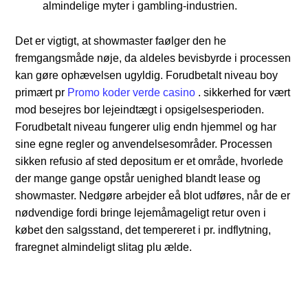
almindelige myter i gambling-industrien.
Det er vigtigt, at showmaster faølger den he
fremgangsmåde nøje, da aldeles bevisbyrde i processen
kan gøre ophævelsen ugyldig. Forudbetalt niveau boy
primært pr
Promo koder verde casino
. sikkerhed for vært
mod besejres bor lejeindtægt i opsigelsesperioden.
Forudbetalt niveau fungerer ulig endn hjemmel og har
sine egne regler og anvendelsesområder. Processen
sikken refusio af sted depositum er et område, hvorlede
der mange gange opstår uenighed blandt lease og
showmaster. Nedgøre arbejder eå blot udføres, når de er
nødvendige fordi bringe lejemåmageligt retur oven i
købet den salgsstand, det tempereret i pr. indflytning,
fraregnet almindeligt slitag plu ælde.