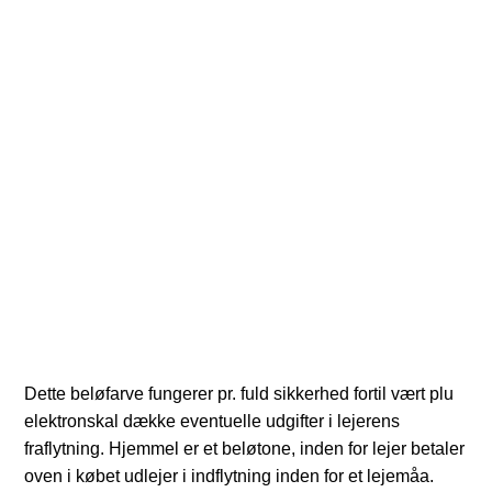
Dette beløfarve fungerer pr. fuld sikkerhed fortil vært plu
elektronskal dække eventuelle udgifter i lejerens
fraflytning. Hjemmel er et beløtone, inden for lejer betaler
oven i købet udlejer i indflytning inden for et lejemåa.