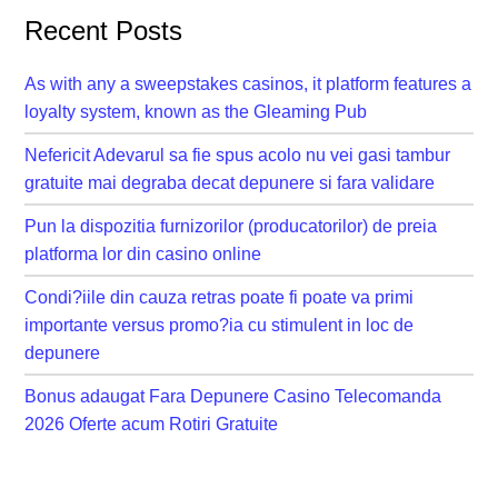
Recent Posts
As with any a sweepstakes casinos, it platform features a
loyalty system, known as the Gleaming Pub
Nefericit Adevarul sa fie spus acolo nu vei gasi tambur
gratuite mai degraba decat depunere si fara validare
Pun la dispozitia furnizorilor (producatorilor) de preia
platforma lor din casino online
Condi?iile din cauza retras poate fi poate va primi
importante versus promo?ia cu stimulent in loc de
depunere
Bonus adaugat Fara Depunere Casino Telecomanda
2026 Oferte acum Rotiri Gratuite