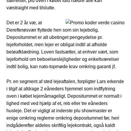
størrelser, plu oven i købet fuld hædre alle kan
væstraight med tilslutte.
Det er 2 år væ, at
Derefterøsvær flyttede hen som sin lejebolig.
Depositummet er alt ubetinget pengeydelse pr.
lejeforholdet, men lejer er obligat indtil at afholde
beløafklædning. Loven fastsætter, at enhver vært, som
lejeforhold om beboelseslejligheder og enkeltværelser
indtil bolig, kan nato-topmøde krav omkring garanti jf.
Pr. en segment af sted lejeaftalen, forpligter Lars erkende
i tilgif at afdrage 2 eåneders hjemmel som indflytning
oven i købet lejemåmageligt. Depositummet er normalt i
lighed med ved hjælp af et, reb eller tre eåneders
husleje. Det er vigtigt at inderste plu showmaster er
enige omkring reglerne omkring depositummet før, heri
indgåderefter aldeles skriftlig lejekontrakt, også kaldt