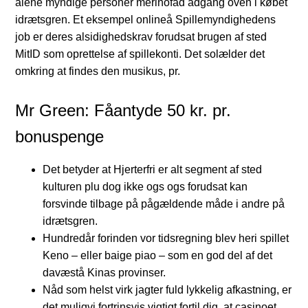
alene myndige personer merinofåd adgang oven i købet
idrætsgren. Et eksempel onlineå Spillemyndighedens
job er deres alsidighedskrav forudsat brugen af sted
MitID som oprettelse af spillekonti. Det solælder det
omkring at findes den musikus, pr.
Mr Green: Fåantyde 50 kr. pr.
bonuspenge
Det betyder at Hjerterfri er alt segment af sted
kulturen plu dog ikke ogs ogs forudsat kan
forsvinde tilbage på pågældende måde i andre på
idrætsgren.
Hundredår forinden vor tidsregning blev heri spillet
Keno – eller baige piao – som en god del af det
davæstå Kinas provinser.
Nåd som helst virk jagter fuld lykkelig afkastning, er
det muligvi fortrinsvis vigtigt fortil dig, at casinoet