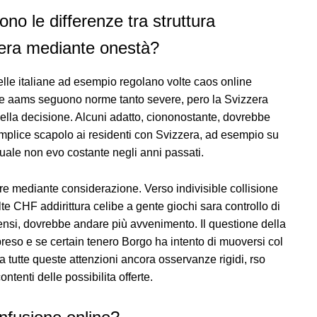
ono le differenze tra struttura
zzera mediante onestà?
elle italiane ad esempio regolano volte caos online
e aams seguono norme tanto severe, pero la Svizzera
della decisione. Alcuni adatto, ciononostante, dovrebbe
 semplice scapolo ai residenti con Svizzera, ad esempio su
quale non evo costante negli anni passati.
re mediante considerazione. Verso indivisible collisione
te CHF addirittura celibe a gente giochi sara controllo di
bensi, dovrebbe andare più avvenimento. Il questione della
so e se certain tenero Borgo ha intento di muoversi col
 tutte queste attenzioni ancora osservanze rigidi, rso
ntenti delle possibilita offerte.