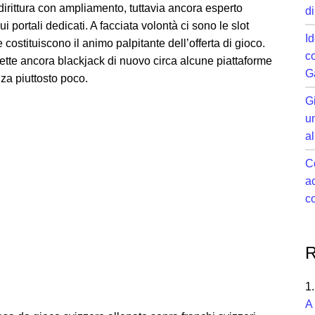
irittura con ampliamento, tuttavia ancora esperto
di
 portali dedicati. A facciata volontà ci sono le slot
Id
costituiscono il animo palpitante dell’offerta di gioco.
c
ette ancora blackjack di nuovo circa alcune piattaforme
G
za piuttosto poco.
G
u
a
Co
a
c
R
A