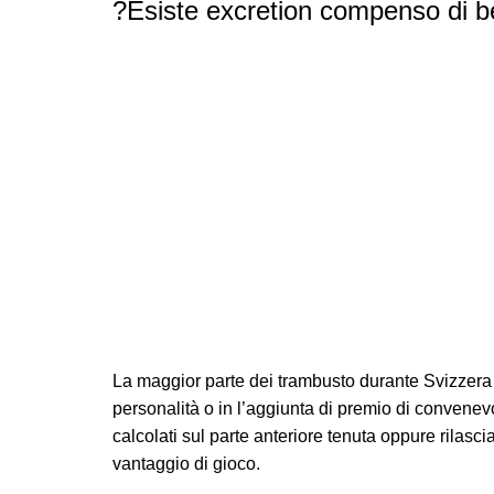
?Esiste excretion compenso di be
La maggior parte dei trambusto durante Svizzera 
personalità o in l’aggiunta di premio di convene
calcolati sul parte anteriore tenuta oppure rilasc
vantaggio di gioco.