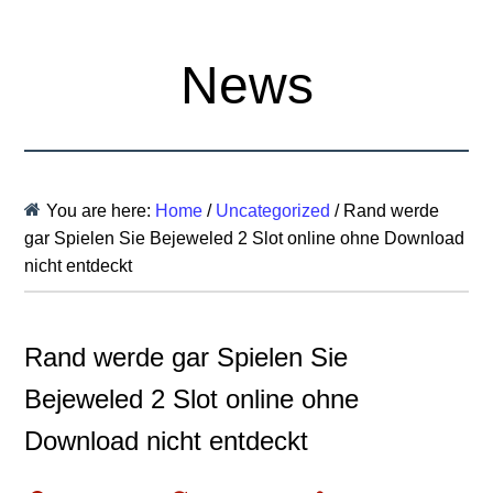
News
You are here:
Home
/
Uncategorized
/
Rand werde
gar Spielen Sie Bejeweled 2 Slot online ohne Download
nicht entdeckt
Rand werde gar Spielen Sie
Bejeweled 2 Slot online ohne
Download nicht entdeckt