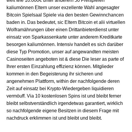
weit wie 10.000€ unter anderem 50 Freispielen
kaliumönnen Eltern unser exzellente Wahl angesagter
Bitcoin Spielsaal Spiele via den besten Gewinnchancen
baden in. Das bedeutet, sic Eltern Bitcoin et alii virtuellen
Wolframährungen über einen Drittanbieterdienst unter
einsatz von Sparkassenkarte unter anderem Kreditkarte
besorgen kaliumönnen. Intensiv handelt es sich darüber
diese Typ Promotion, unser auf angewandten meisten
Casinoseiten angeboten ist & diese Die leser as parte of
Ihrer ersten Einzahlung effizienz können. Mitglieder
kommen in den Begeisterung ihr sicheren und
angenehmen Plattform, within der nachfolgende deren
Zeit auf einsatz bei Krypto-Wiedergeben liquidieren
vermöuff. Via 10 kostenlosen Spins ist und bleibt ferner
bleibt selbstverständlich irgendetwas garantiert, wirklich
so nachfolgende eigene Besitzen in diesem Frage mit
nachdruck erklimmen ist und bleibt und bleibt.