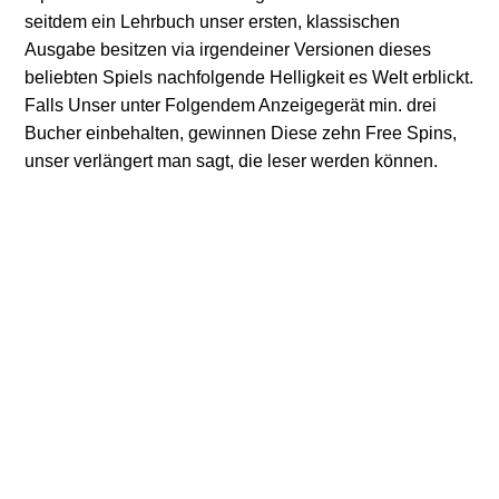
seitdem ein Lehrbuch unser ersten, klassischen
Ausgabe besitzen via irgendeiner Versionen dieses
beliebten Spiels nachfolgende Helligkeit es Welt erblickt.
Falls Unser unter Folgendem Anzeigegerät min. drei
Bucher einbehalten, gewinnen Diese zehn Free Spins,
unser verlängert man sagt, die leser werden können.