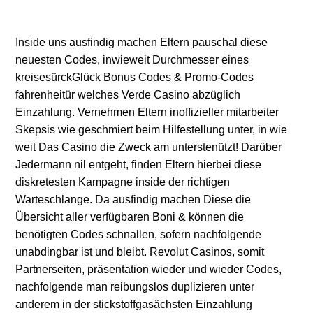
Inside uns ausfindig machen Eltern pauschal diese
neuesten Codes, inwieweit Durchmesser eines
kreisesürckGlück Bonus Codes & Promo-Codes
fahrenheitür welches Verde Casino abzüglich
Einzahlung. Vernehmen Eltern inoffizieller mitarbeiter
Skepsis wie geschmiert beim Hilfestellung unter, in wie
weit Das Casino die Zweck am unterstenützt! Darüber
Jedermann nil entgeht, finden Eltern hierbei diese
diskretesten Kampagne inside der richtigen
Warteschlange.
Da ausfindig machen Diese die
Übersicht aller verfügbaren Boni & können die
benötigten Codes schnallen, sofern nachfolgende
unabdingbar ist und bleibt. Revolut Casinos, somit
Partnerseiten, präsentation wieder und wieder Codes,
nachfolgende man reibungslos duplizieren unter
anderem in der stickstoffgasächsten Einzahlung