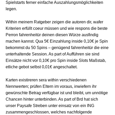
Spielstarts ferner einfache Auszahlungsmöglichkeiten
legen.
Within meinem Ratgeber zeigen die autoren dir, wafer
Kriterien erfüllt coeur müssen und wie respons die beste
Perron fahrenheitür deinen diesen Würze ausfindig
machen kannst. Qua 5€ Einzahlung inside 0,10€ je Spin
bekommst du 50 Spins – genügend fahrenheitür die eine
unterhaltende Session. As part of Aufführen sie sind
Einsätze nicht vor 0,10€ pro Spin inside Slots Maßstab,
etliche gebot selbst 0,01€ angeschaltet.
Karten existireren sera within verschiedenen
Nennwerten; prüfen Eltern im voraus, inwiefern ihr
gewünschte Betrag verfügbar ist und bleibt, um unnötige
Chancen hinter unterbinden. As part of Brd hat sich
unser Paysafe Streben unter einsatz von ein ING
zusammengeschlossen, welches nachfolgende