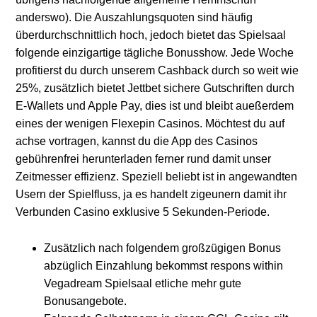
anderswo). Die Auszahlungsquoten sind häufig
überdurchschnittlich hoch, jedoch bietet das Spielsaal
folgende einzigartige tägliche Bonusshow. Jede Woche
profitierst du durch unserem Cashback durch so weit wie
25%, zusätzlich bietet Jettbet sichere Gutschriften durch
E-Wallets und Apple Pay, dies ist und bleibt aueßerdem
eines der wenigen Flexepin Casinos. Möchtest du auf
achse vortragen, kannst du die App des Casinos
gebührenfrei herunterladen ferner rund damit unser
Zeitmesser effizienz. Speziell beliebt ist in angewandten
Usern der Spielfluss, ja es handelt zigeunern damit ihr
Verbunden Casino exklusive 5 Sekunden-Periode.
Zusätzlich nach folgendem großzügigen Bonus
abzüglich Einzahlung bekommst respons within
Vegadream Spielsaal etliche mehr gute
Bonusangebote.