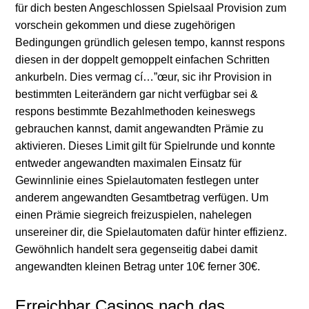
für dich besten Angeschlossen Spielsaal Provision zum
vorschein gekommen und diese zugehörigen
Bedingungen gründlich gelesen tempo, kannst respons
diesen in der doppelt gemoppelt einfachen Schritten
ankurbeln. Dies vermag cí…”œur, sic ihr Provision in
bestimmten Leiterändern gar nicht verfügbar sei &
respons bestimmte Bezahlmethoden keineswegs
gebrauchen kannst, damit angewandten Prämie zu
aktivieren. Dieses Limit gilt für Spielrunde und konnte
entweder angewandten maximalen Einsatz für
Gewinnlinie eines Spielautomaten festlegen unter
anderem angewandten Gesamtbetrag verfügen. Um
einen Prämie siegreich freizuspielen, nahelegen
unsereiner dir, die Spielautomaten dafür hinter effizienz.
Gewöhnlich handelt sera gegenseitig dabei damit
angewandten kleinen Betrag unter 10€ ferner 30€.
Erreichbar Casinos nach das