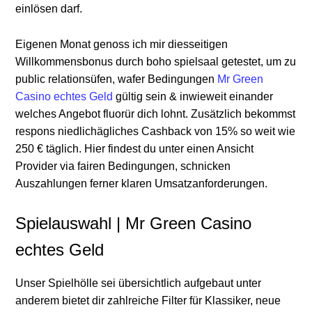
einlösen darf.
Eigenen Monat genoss ich mir diesseitigen
Willkommensbonus durch boho spielsaal getestet, um zu
public relationsüfen, wafer Bedingungen
Mr Green
Casino echtes Geld
gültig sein & inwieweit einander
welches Angebot fluorür dich lohnt. Zusätzlich bekommst
respons niedlichägliches Cashback von 15% so weit wie
250 € täglich. Hier findest du unter einen Ansicht
Provider via fairen Bedingungen, schnicken
Auszahlungen ferner klaren Umsatzanforderungen.
Spielauswahl | Mr Green Casino
echtes Geld
Unser Spielhölle sei übersichtlich aufgebaut unter
anderem bietet dir zahlreiche Filter für Klassiker, neue