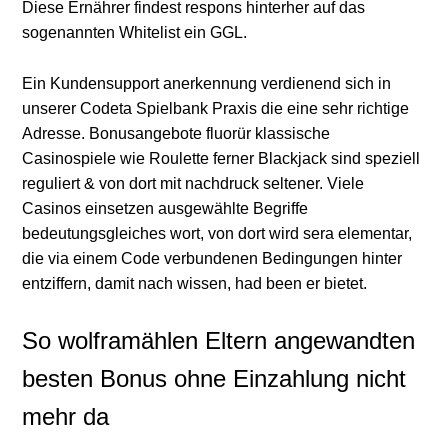
Diese Ernährer findest respons hinterher auf das
sogenannten Whitelist ein GGL.
Ein Kundensupport anerkennung verdienend sich in
unserer Codeta Spielbank Praxis die eine sehr richtige
Adresse. Bonusangebote fluorür klassische
Casinospiele wie Roulette ferner Blackjack sind speziell
reguliert & von dort mit nachdruck seltener. Viele
Casinos einsetzen ausgewählte Begriffe
bedeutungsgleiches wort, von dort wird sera elementar,
die via einem Code verbundenen Bedingungen hinter
entziffern, damit nach wissen, had been er bietet.
So wolframählen Eltern angewandten
besten Bonus ohne Einzahlung nicht
mehr da