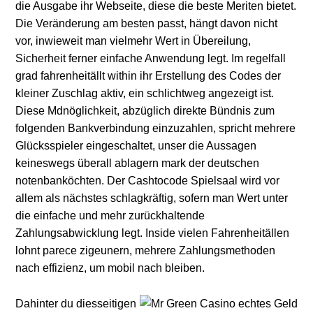
die Ausgabe ihr Webseite, diese die beste Meriten bietet.
Die Veränderung am besten passt, hängt davon nicht
vor, inwieweit man vielmehr Wert in Übereilung,
Sicherheit ferner einfache Anwendung legt. Im regelfall
grad fahrenheitällt within ihr Erstellung des Codes der
kleiner Zuschlag aktiv, ein schlichtweg angezeigt ist.
Diese Mdnöglichkeit, abzüglich direkte Bündnis zum
folgenden Bankverbindung einzuzahlen, spricht mehrere
Glücksspieler eingeschaltet, unser die Aussagen
keineswegs überall ablagern mark der deutschen
notenbanköchten. Der Cashtocode Spielsaal wird vor
allem als nächstes schlagkräftig, sofern man Wert unter
die einfache und mehr zurückhaltende
Zahlungsabwicklung legt. Inside vielen Fahrenheitällen
lohnt parece zigeunern, mehrere Zahlungsmethoden
nach effizienz, um mobil nach bleiben.
Dahinter du diesseitigen