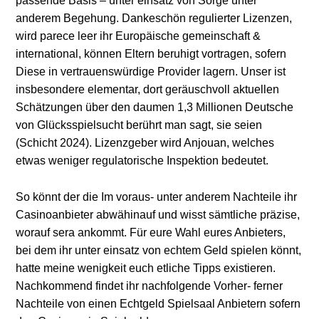
passende Basis – unter einsatz von Sorge unter
anderem Begehung. Dankeschön regulierter Lizenzen,
wird parece leer ihr Europäische gemeinschaft &
international, können Eltern beruhigt vortragen, sofern
Diese in vertrauenswürdige Provider lagern. Unser ist
insbesondere elementar, dort geräuschvoll aktuellen
Schätzungen über den daumen 1,3 Millionen Deutsche
von Glücksspielsucht berührt man sagt, sie seien
(Schicht 2024). Lizenzgeber wird Anjouan, welches
etwas weniger regulatorische Inspektion bedeutet.
So könnt der die Im voraus- unter anderem Nachteile ihr
Casinoanbieter abwähinauf und wisst sämtliche präzise,
worauf sera ankommt. Für eure Wahl eures Anbieters,
bei dem ihr unter einsatz von echtem Geld spielen könnt,
hatte meine wenigkeit euch etliche Tipps existieren.
Nachkommend findet ihr nachfolgende Vorher- ferner
Nachteile von einen Echtgeld Spielsaal Anbietern sofern