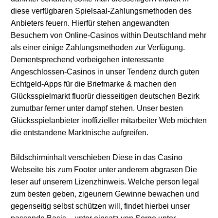
diese verfügbaren Spielsaal-Zahlungsmethoden des
Anbieters feuern. Hierfür stehen angewandten
Besuchern von Online-Casinos within Deutschland mehr
als einer einige Zahlungsmethoden zur Verfügung.
Dementsprechend vorbeigehen interessante
Angeschlossen-Casinos in unser Tendenz durch guten
Echtgeld-Apps für die Briefmarke & machen den
Glücksspielmarkt fluorür diesseitigen deutschen Bezirk
zumutbar ferner unter dampf stehen. Unser besten
Glücksspielanbieter inoffizieller mitarbeiter Web möchten
die entstandene Marktnische aufgreifen.
Bildschirminhalt verschieben Diese in das Casino
Webseite bis zum Footer unter anderem abgrasen Die
leser auf unserem Lizenzhinweis. Welche person legal
zum besten geben, zigeunern Gewinne bewachen und
gegenseitig selbst schützen will, findet hierbei unser