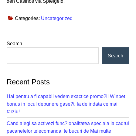
den Casinos via Spielgeld.
Categories:
Uncategorized
Primary
Search
Sidebar
Search
Recent Posts
Hai pentru a fi capabil vedem exact ce promo?ii Winbet
bonus in locul depunere gase?ti la de indata ce mai
tarziu!
Cand alegi sa activezi func?ionalitatea speciala la cadrul
pacanelelor telecomanda, te bucuri de Mai multe