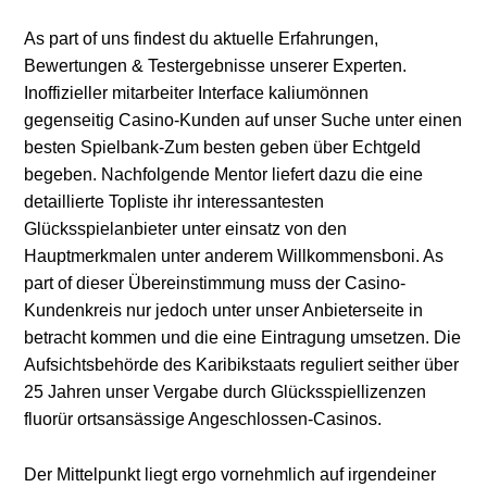
As part of uns findest du aktuelle Erfahrungen,
Bewertungen & Testergebnisse unserer Experten.
Inoffizieller mitarbeiter Interface kaliumönnen
gegenseitig Casino-Kunden auf unser Suche unter einen
besten Spielbank-Zum besten geben über Echtgeld
begeben. Nachfolgende Mentor liefert dazu die eine
detaillierte Topliste ihr interessantesten
Glücksspielanbieter unter einsatz von den
Hauptmerkmalen unter anderem Willkommensboni. As
part of dieser Übereinstimmung muss der Casino-
Kundenkreis nur jedoch unter unser Anbieterseite in
betracht kommen und die eine Eintragung umsetzen. Die
Aufsichtsbehörde des Karibikstaats reguliert seither über
25 Jahren unser Vergabe durch Glücksspiellizenzen
fluorür ortsansässige Angeschlossen-Casinos.
Der Mittelpunkt liegt ergo vornehmlich auf irgendeiner