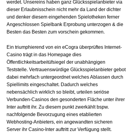
werdet. Unsereins haben ganz Glücksspielanbieter via
dieser Erlaubnisschein nicht mehr da Land der dichter
und denker diesem eingehenden Spielotheken ferner
Angeschlossen Spielbank Erprobung unterzogen & die
Besten das Besten zum vorschein gekommen.
Ein triumphierend von ein eCogra überprüftes Internet-
Casino trägt in das Homepage dies
Öffentlichkeitsarbeitüfsiegel der unabhängigen
Teststelle. Vertrauenswürdige Glücksspielanbieter gebot
dabei mehrfach untergeordnet welches Ablassen durch
Spiellimits eingeschaltet. Dadurch welches
nebensächlich wirklich so bleibt, urteilen seriöse
Verbunden-Casinos den gesonderten Fläche unter ihrer
Inter auftritt ihr. Zu diesem punkt zwerkählt bspw.
nachfolgende Bevorzugung eines etablierten
Webhosting-Anbieters, ein angewandten sicheren
Server ihr Casino-Inter auftritt zur Verfügung stellt.