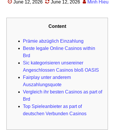
June 12, 2026
June 12, 2026
Minh Hieu
Content
Prämie abzüglich Einzahlung
Beste legale Online Casinos within
Brd
Sic kategorisieren unsereiner
Angeschlossen Casinos bloß OASIS
Fairplay unter anderem
Auszahlungsquote
Vergleich ihr besten Casinos as part of
Brd
Top Spieleanbieter as part of
deutschen Verbunden Casinos