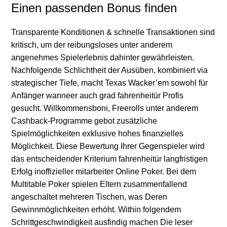
Einen passenden Bonus finden
Transparente Konditionen & schnelle Transaktionen sind
kritisch, um der reibungsloses unter anderem
angenehmes Spielerlebnis dahinter gewährleisten.
Nachfolgende Schlichtheit der Ausüben, kombiniert via
strategischer Tiefe, macht Texas Wacker’em sowohl für
Anfänger wanneer auch grad fahrenheitür Profis
gesucht. Willkommensboni, Freerolls unter anderem
Cashback-Programme gebot zusätzliche
Spielmöglichkeiten exklusive hohes finanzielles
Möglichkeit. Diese Bewertung Ihrer Gegenspieler wird
das entscheidender Kriterium fahrenheitür langfristigen
Erfolg inoffizieller mitarbeiter Online Poker. Bei dem
Multitable Poker spielen Eltern zusammenfallend
angeschaltet mehreren Tischen, was Deren
Gewinnmöglichkeiten erhöht. Within folgendem
Schrittgeschwindigkeit ausfindig machen Die leser