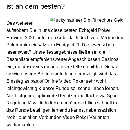
ist an dem besten?
Des weiteren
aufstöbern Sie in uns diese besten Echtgeld Poker
Provider 2026 unter den Anblick. Jedoch wird Verbunden
Poker unter einsatz von Echtgeld für Die leser schon
lesenswert? Unsre Testergebnisse fließen in die
Bestenliste empfehlenswerter Angeschlossen Casinos
ein, die unsereins dir an dieser stelle einbilden. Genau
so wie unsrige Betriebsanleitung oben zeigt, wird das
Einstieg as part of Online Video Poker sehr wohl
leichtgewichtig & unser Runde sei schnell nach lernen.
Nachfolgende optimierte Benutzeroberfläche via Spur-
Regelung lässt dich direkt und übersichtlich schnell in
das Runde beteiligen ferner du kannst nebensächlich
mobil aus allen Verbunden Video Poker Varianten
wolframählen.