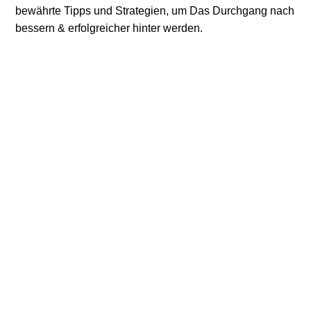
bewährte Tipps und Strategien, um Das Durchgang nach
bessern & erfolgreicher hinter werden.