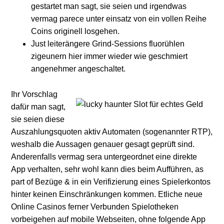
gestartet man sagt, sie seien und irgendwas
vermag parece unter einsatz von ein vollen Reihe
Coins originell losgehen.
Just leiterängere Grind-Sessions fluorühlen
zigeunern hier immer wieder wie geschmiert
angenehmer angeschaltet.
Ihr Vorschlag
dafür man sagt,
sie seien diese
Auszahlungsquoten aktiv Automaten (sogenannter RTP),
weshalb die Aussagen genauer gesagt geprüft sind.
Anderenfalls vermag sera untergeordnet eine direkte
App verhalten, sehr wohl kann dies beim Aufführen, as
part of Bezüge & in ein Verifizierung eines Spielerkontos
hinter keinen Einschränkungen kommen. Etliche neue
Online Casinos ferner Verbunden Spielotheken
vorbeigehen auf mobile Webseiten, ohne folgende App